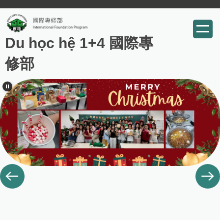
跳
到
Du học hệ 1+4 國際專
主
要
修部
內
容
區