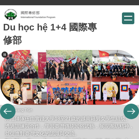
跳
到
Du học hệ 1+4 國際專
主
要
修部
內
容
區
Tống Giang Trận
宋江陣隊伍由實踐大學18至21歲的越南籍男女學生組成。
透過訓練與合作，學習臺灣傳統民俗武藝，展現團結精神，
並促進對臺灣文化的認識與交流。