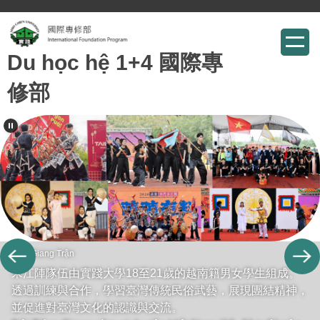
跳
到
Du học hệ 1+4 國際專
主
要
修部
內
容
區
Tống Giang Trận
宋江陣隊伍由實踐大學18至21歲的越南籍男女學生組成。
透過訓練與合作，學習臺灣傳統民俗武藝，展現團結精神，
並促進對臺灣文化的認識與交流。