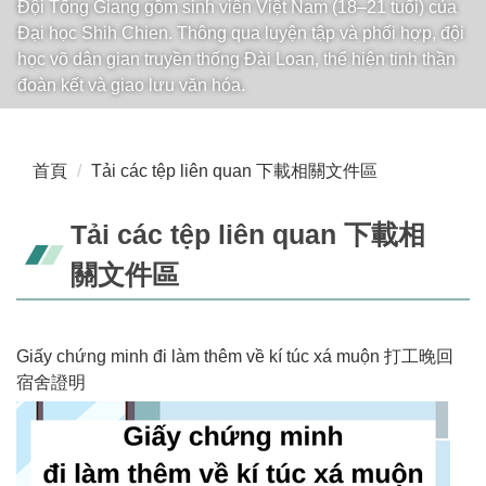
Đội Tống Giang gồm sinh viên Việt Nam (18–21 tuổi) của
Đại học Shih Chien. Thông qua luyện tập và phối hợp, đội
học võ dân gian truyền thống Đài Loan, thể hiện tinh thần
đoàn kết và giao lưu văn hóa.
首頁
Tải các tệp liên quan 下載相關文件區
Tải các tệp liên quan 下載相
關文件區
Giấy chứng minh đi làm thêm về kí túc xá muộn 打工晚回
宿舍證明