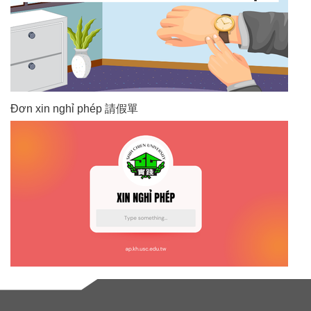
Đơn xin nghỉ phép 請假單